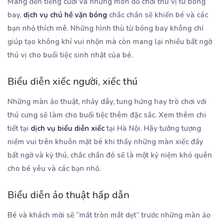
Mang đến tiếng cười và những món đồ chơi thú vị từ bóng
bay,
dịch vụ chú hề vặn bóng
chắc chắn sẽ khiến bé và các
bạn nhỏ thích mê. Những hình thù từ bóng bay không chỉ
giúp tạo không khí vui nhộn mà còn mang lại nhiều bất ngờ
thú vị cho buổi tiệc sinh nhật của bé.
Biểu diễn xiếc người, xiếc thú
Những màn ảo thuật, nhảy dây, tung hứng hay trò chơi với
thú cưng sẽ làm cho buổi tiệc thêm đặc sắc. Xem thêm chi
tiết tại
dịch vụ biểu diễn xiếc
tại Hà Nội. Hãy tưởng tượng
niềm vui trên khuôn mặt bé khi thấy những màn xiếc đầy
bất ngờ và kỳ thú, chắc chắn đó sẽ là một kỷ niệm khó quên
cho bé yêu và các bạn nhỏ.
Biểu diễn ảo thuật hấp dẫn
Bé và khách mời sẽ “mắt tròn mắt dẹt” trước những màn ảo