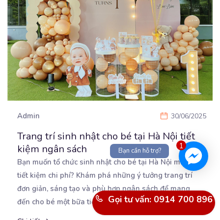
Admin
30/06/2025
Trang trí sinh nhật cho bé tại Hà Nội tiết
1
kiệm ngân sách
Bạn cần hỗ trợ?
Bạn muốn tổ chức sinh nhật cho bé tại Hà Nội mà vẫn
tiết kiệm chi phí? Khám phá những
ý tưởng trang trí
đơn giản, sáng tạo và phù hợp ngân sách để mang
Gọi tư vấn: 0914 700 896
đến cho bé một bữa tiệc thật đáng nhớ!
...