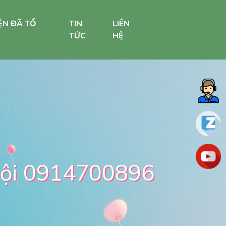
ỆN ĐÃ TỔ
TIN
LIÊN
TỨC
HỆ
 Nội 0914700896