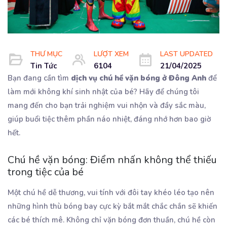
THƯ MỤC
LƯỢT XEM
LAST UPDATED
Tin Tức
6104
21/04/2025
Bạn đang cần tìm
dịch vụ chú hề vặn bóng ở Đông Anh
để
làm mới không khí sinh nhật của bé? Hãy để chúng tôi
mang đến cho bạn trải nghiệm vui nhộn và đầy sắc màu,
giúp buổi tiệc thêm phần náo nhiệt, đáng nhớ hơn bao giờ
hết.
Chú hề vặn bóng: Điểm nhấn không thể thiếu
trong tiệc của bé
Một chú hề dễ thương, vui tính với đôi tay khéo léo tạo nên
những hình thù bóng bay cực kỳ bắt mắt chắc chắn sẽ khiến
các bé thích mê. Không chỉ vặn bóng đơn thuần, chú hề còn