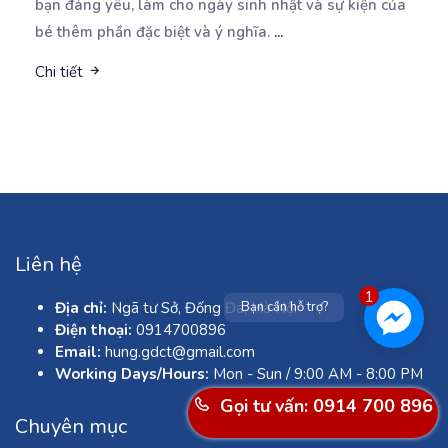
bạn đáng yêu, làm cho ngày sinh nhật và sự kiện của
bé thêm phần đặc biệt và ý nghĩa.
...
Chi tiết
Liên hệ
1
Địa chỉ:
Ngã tư Sở, Đống Đa, Hà Nội
Bạn cần hỗ trợ?
Điện thoại:
0914700896
Email:
hung.gdct@gmail.com
Working Days/Hours:
Mon - Sun / 9:00 AM - 8:00 PM
Gọi tư vấn: 0914 700 896
Chuyên mục