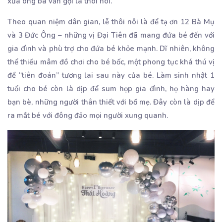
xưa ông bà vẫn gọi là thôi nôi.
Theo quan niệm dân gian, lễ thôi nôi là để tạ ơn 12 Bà Mụ
và 3 Đức Ông – những vị Đại Tiên đã mang đứa bé đến với
gia đình và phù trợ cho đứa bé khỏe mạnh. Dĩ nhiên, không
thể thiếu mâm đồ chơi cho bé bốc, một phong tục khá thú vị
để “tiên đoán” tương lai sau này của bé. Làm sinh nhật 1
tuổi cho bé còn là dịp để sum họp gia đình, họ hàng hay
bạn bè, những người thân thiết với bố mẹ. Đây còn là dịp để
ra mắt bé với đông đảo mọi người xung quanh.