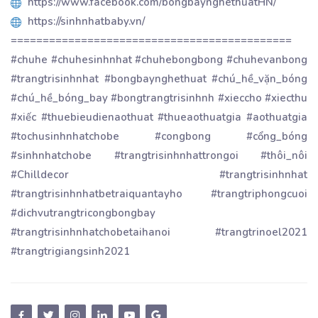
https://www.facebook.com/bongbaynghethuatHN/
https://sinhnhatbaby.vn/
============================================
#chuhe #chuhesinhnhat #chuhebongbong #chuhevanbong
#trangtrisinhnhat #bongbaynghethuat #chú_hề_vặn_bóng
#chú_hề_bóng_bay #bongtrangtrisinhnh #xieccho #xiecthu
#xiếc #thuebieudienaothuat #thueaothuatgia #aothuatgia
#tochusinhnhatchobe #congbong #cổng_bóng
#sinhnhatchobe #trangtrisinhnhattrongoi #thôi_nôi
#Chilldecor #trangtrisinhnhat
#trangtrisinhnhatbetraiquantayho #trangtriphongcuoi
#dichvutrangtricongbongbay
#trangtrisinhnhatchobetaihanoi #trangtrinoel2021
#trangtrigiangsinh2021