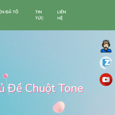
ỆN ĐÃ TỔ
TIN
LIÊN
TỨC
HỆ
chủ Đề Chuột Tone