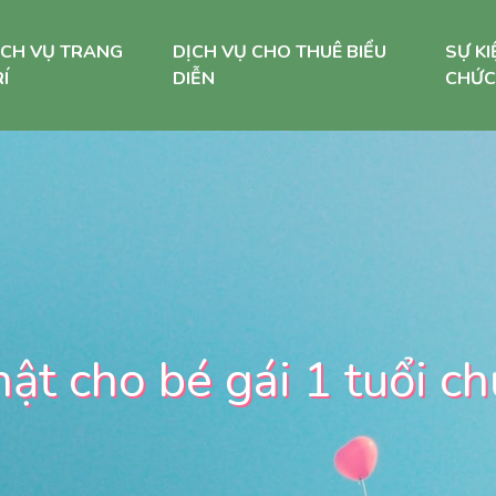
ỊCH VỤ TRANG
DỊCH VỤ CHO THUÊ BIỂU
SỰ KI
Í
DIỄN
CHỨC
hật cho bé gái 1 tuổi 