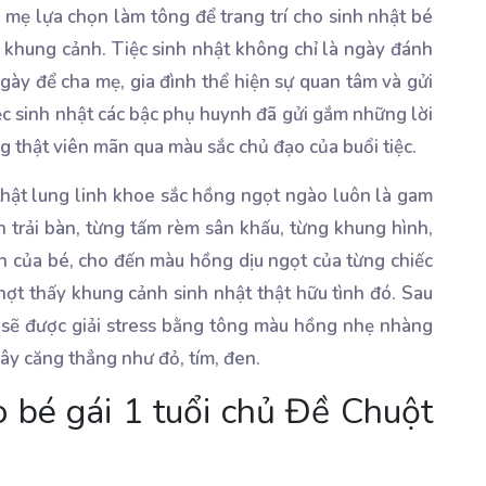
mẹ lựa chọn làm tông để trang trí cho sinh nhật bé
 khung cảnh. Tiệc sinh nhật không chỉ là ngày đánh
gày để cha mẹ, gia đình thể hiện sự quan tâm và gửi
c sinh nhật các bậc phụ huynh đã gửi gắm những lời
 thật viên mãn qua màu sắc chủ đạo của buổi tiệc.
 thật lung linh khoe sắc hồng ngọt ngào luôn là gam
 trải bàn, từng tấm rèm sân khấu, từng khung hình,
n của bé, cho đến màu hồng dịu ngọt của từng chiếc
hợt thấy khung cảnh sinh nhật thật hữu tình đó. Sau
i sẽ được giải stress bằng tông màu hồng nhẹ nhàng
gây căng thẳng như đỏ, tím, đen.
o bé gái 1 tuổi chủ Đề Chuột