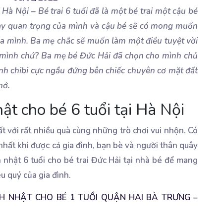
i Hà Nội – Bé trai 6 tuổi đã là một bé trai một cậu bé
ngày quan trọng của mình và cậu bé sẽ có mong muốn
ủa mình. Ba mẹ chắc sẽ muốn làm một điều tuyệt vời
ủa mình chứ? Ba mẹ bé Đức Hải đã chọn cho mình chủ
ình chibi cực ngầu đứng bên chiếc chuyên cơ mặt đất
hớ.
hật cho bé 6 tuổi tại Hà Nội
 với rất nhiều quà cùng những trò chơi vui nhộn. Có
nhất khi được cả gia đình, bạn bè và người thân quây
 nhật 6 tuổi cho bé trai Đức Hải tại nhà bé để mang
u quý của gia đình.
NH NHẬT CHO BÉ 1 TUỔI QUẬN HAI BÀ TRƯNG –