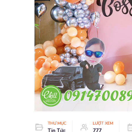
THƯ MỤC
LƯỢT XEM
Tin Tức
777