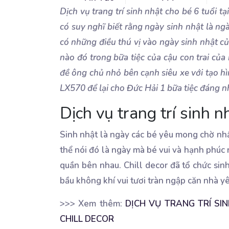
Dịch vụ trang trí sinh nhật cho bé 6 tuổi tạ
có suy nghĩ biết rằng ngày sinh nhật là 
có những điều thú vị vào ngày sinh nhật c
nào đó trong bữa tiệc của cậu con trai c
đề ông chủ nhỏ bên cạnh siêu xe với tạo h
LX570 để lại cho Đức Hải 1 bữa tiệc đáng n
Dịch vụ trang trí sinh n
Sinh nhật là ngày các bé yêu mong chờ nhất
thể nói đó là ngày mà bé vui và hạnh phúc 
quần bên nhau. Chill decor đã tổ chức sinh
bầu không khí vui tươi tràn ngập căn nhà yê
>>> Xem thêm:
DỊCH VỤ TRANG TRÍ SI
CHILL DECOR