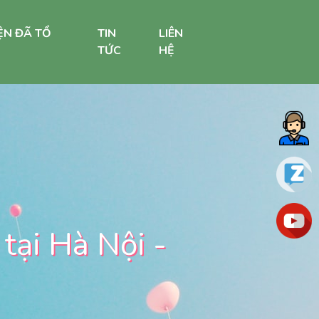
ỆN ĐÃ TỔ
TIN
LIÊN
TỨC
HỆ
 tại Hà Nội -