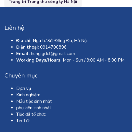
Trang trí Trung thu công ty Hà Nội
Liên hệ
Địa chỉ:
Ngã tư Sở, Đống Đa, Hà Nội
Điện thoại:
0914700896
Email:
hung.gdct@gmail.com
Working Days/Hours:
Mon - Sun / 9:00 AM - 8:00 PM
Chuyên mục
Dịch vụ
Kinh nghiệm
Mẫu tiệc sinh nhật
phụ kiện sinh nhật
Tiệc đã tổ chức
Tin Tức