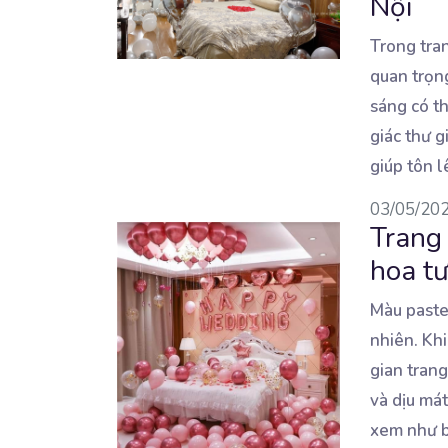
Nội
Trong tran
quan trọng
sáng có t
giác thư g
giúp tôn 
03/05/20
Trang 
hoa tư
Màu pastel
nhiên. Kh
gian tran
và dịu má
xem như b