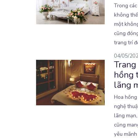
Trong các
không thể
một không
cũng đóng
trang trí 
04/05/20
Trang 
hồng t
lãng 
Hoa hồng l
nghệ thuật
lãng mạn,
cũng mang 
yêu mãnh 