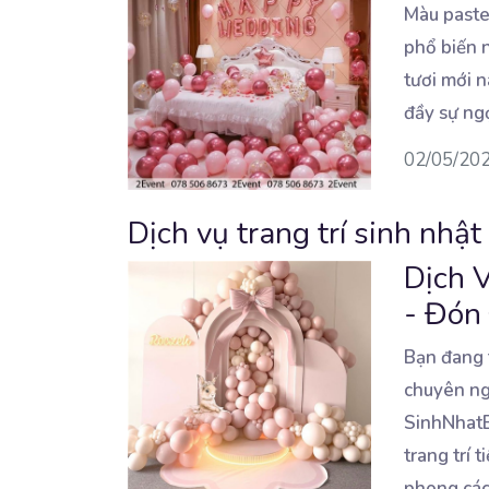
Màu paste
phổ biến 
tươi mới 
đầy sự ng
02/05/20
Dịch vụ trang trí sinh nhật
Dịch V
- Đón
Bạn đang t
chuyên ng
SinhNhatB
trang trí 
phong các