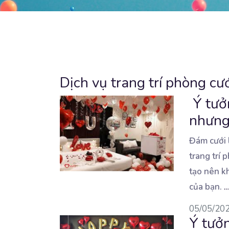
Dịch vụ trang trí phòng cư
Ý tưởn
nhưng
Đám cưới l
trang trí 
tạo nên k
của bạn.
..
05/05/20
Ý tưởn