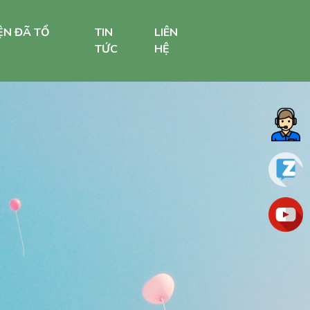
ỆN ĐÃ TỔ
TIN
LIÊN
TỨC
HỆ