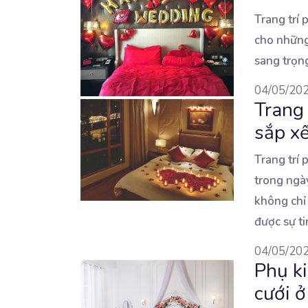
Trang trí 
cho những
sang trọn
04/05/20
Trang 
sắp x
Trang trí 
trong ngà
không chỉ
được sự ti
04/05/20
Phụ ki
cưới 