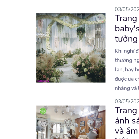
03/05/20
Trang 
baby'
tưởng
Khi nghĩ đ
thường ng
lan, hay 
được ưa c
nhàng và 
03/05/20
Trang 
ánh s
và ấm 