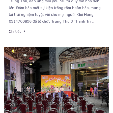
Trung Thu, đáp ứng mọi yêu cầu từ
quy mô nhỏ đến
lớn. Đảm bảo một sự kiện trăng rằm hoàn hảo, mang
lại trải nghiệm tuyệt vời cho mọi người. Gọi Hưng:
0914700896 để tổ chức Trung Thu ở Thanh Trì
...
Chi tiết