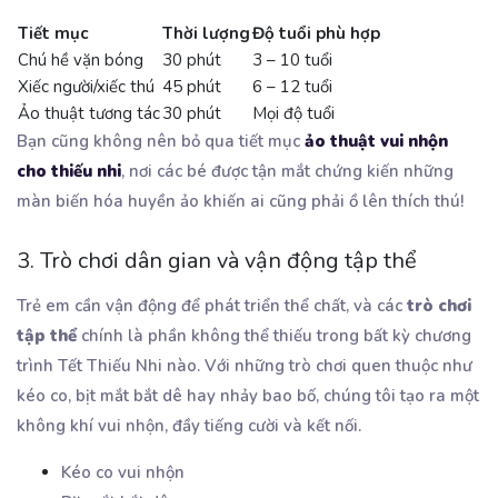
Tiết mục
Thời lượng
Độ tuổi phù hợp
Chú hề vặn bóng
30 phút
3 – 10 tuổi
Xiếc người/xiếc thú
45 phút
6 – 12 tuổi
Ảo thuật tương tác
30 phút
Mọi độ tuổi
Bạn cũng không nên bỏ qua tiết mục
ảo thuật vui nhộn
cho thiếu nhi
, nơi các bé được tận mắt chứng kiến những
màn biến hóa huyền ảo khiến ai cũng phải ồ lên thích thú!
3. Trò chơi dân gian và vận động tập thể
Trẻ em cần vận động để phát triển thể chất, và các
trò chơi
tập thể
chính là phần không thể thiếu trong bất kỳ chương
trình Tết Thiếu Nhi nào. Với những trò chơi quen thuộc như
kéo co, bịt mắt bắt dê hay nhảy bao bố, chúng tôi tạo ra một
không khí vui nhộn, đầy tiếng cười và kết nối.
Kéo co vui nhộn