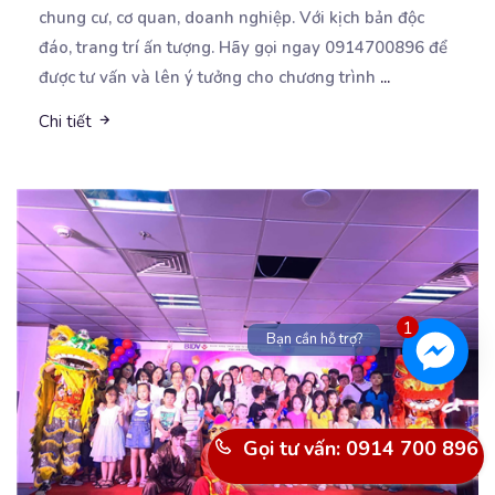
chung cư, cơ quan, doanh nghiệp. Với kịch bản độc
đáo, trang trí ấn tượng. Hãy gọi ngay 0914700896 để
được tư vấn và lên ý tưởng cho chương trình
...
Chi tiết
1
Bạn cần hỗ trợ?
Gọi tư vấn: 0914 700 896