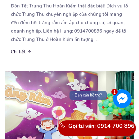
Đón Tết Trung Thu Hoàn Kiếm thật đặc biệt! Dịch vụ tổ
chức Trung Thu chuyên nghiệp của chúng tôi
mang
đến đêm hội trăng rằm ấm áp cho chung cư, cơ quan,
doanh nghiệp. Liên hệ Hưng: 0914700896 ngay để tổ
chức Trung Thu ở Hoàn Kiếm ấn tượng!
...
Chi tiết
1
Bạn cần hỗ trợ?
Gọi tư vấn: 0914 700 896