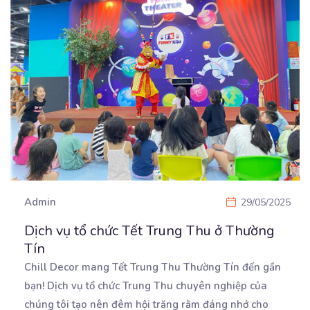
Admin
29/05/2025
Dịch vụ tổ chức Tết Trung Thu ở Thường
Tín
Chill Decor mang Tết Trung Thu Thường Tín đến gần
bạn! Dịch vụ tổ chức Trung Thu chuyên nghiệp của
chúng tôi tạo nên đêm hội trăng rằm đáng nhớ cho