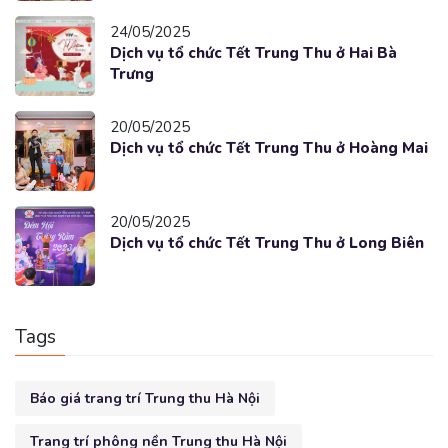
24/05/2025
Dịch vụ tổ chức Tết Trung Thu ở Hai Bà
Trưng
20/05/2025
Dịch vụ tổ chức Tết Trung Thu ở Hoàng Mai
20/05/2025
Dịch vụ tổ chức Tết Trung Thu ở Long Biên
Tags
Báo giá trang trí Trung thu Hà Nội
Trang trí phông nền Trung thu Hà Nội