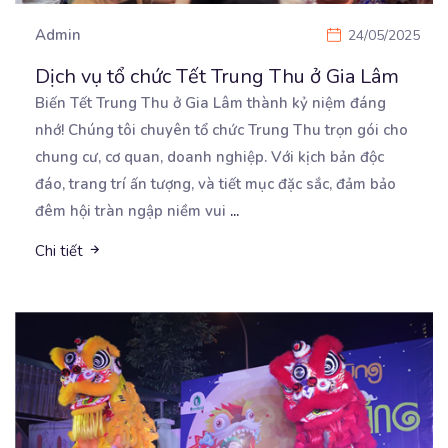
Admin
24/05/2025
Dịch vụ tổ chức Tết Trung Thu ở Gia Lâm
Biến Tết Trung Thu ở Gia Lâm thành kỷ niệm đáng
nhớ! Chúng tôi chuyên tổ chức Trung Thu trọn
gói cho
chung cư, cơ quan, doanh nghiệp. Với kịch bản độc
đáo, trang trí ấn tượng, và tiết mục đặc sắc, đảm bảo
đêm hội tràn ngập niềm vui
...
Chi tiết