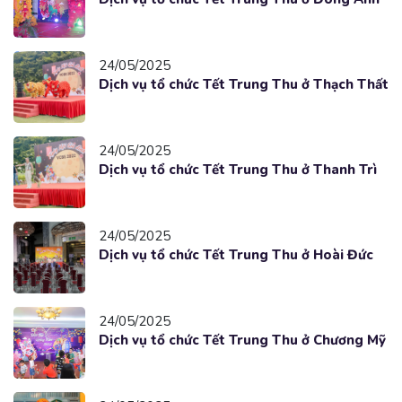
24/05/2025
Dịch vụ tổ chức Tết Trung Thu ở Thạch Thất
24/05/2025
Dịch vụ tổ chức Tết Trung Thu ở Thanh Trì
24/05/2025
Dịch vụ tổ chức Tết Trung Thu ở Hoài Đức
24/05/2025
Dịch vụ tổ chức Tết Trung Thu ở Chương Mỹ