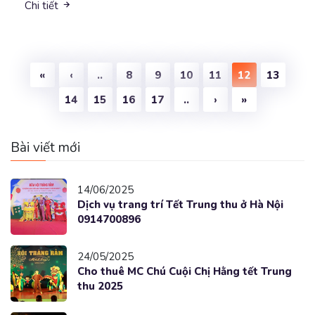
Chi tiết
«
‹
..
8
9
10
11
12
13
14
15
16
17
..
›
»
Bài viết mới
14/06/2025
Dịch vụ trang trí Tết Trung thu ở Hà Nội
0914700896
24/05/2025
Cho thuê MC Chú Cuội Chị Hằng tết Trung
thu 2025