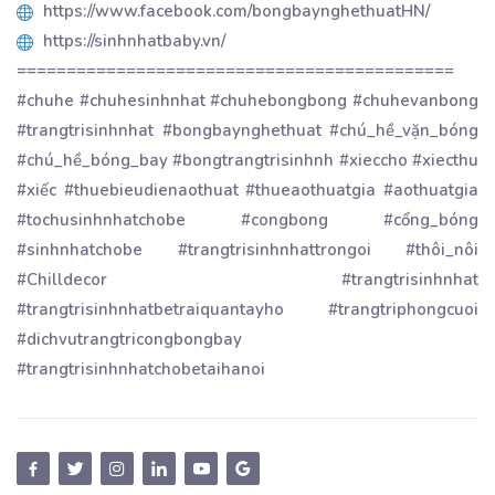
https://www.facebook.com/bongbaynghethuatHN/
https://sinhnhatbaby.vn/
============================================
#chuhe #chuhesinhnhat #chuhebongbong #chuhevanbong
#trangtrisinhnhat #bongbaynghethuat #chú_hề_vặn_bóng
#chú_hề_bóng_bay #bongtrangtrisinhnh #xieccho #xiecthu
#xiếc #thuebieudienaothuat #thueaothuatgia #aothuatgia
#tochusinhnhatchobe #congbong #cổng_bóng
#sinhnhatchobe #trangtrisinhnhattrongoi #thôi_nôi
#Chilldecor #trangtrisinhnhat
#trangtrisinhnhatbetraiquantayho #trangtriphongcuoi
#dichvutrangtricongbongbay
#trangtrisinhnhatchobetaihanoi