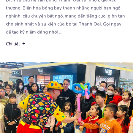
Dịch vụ chú hề vặn bóng Thanh Oai vui nhộn, giá yêu
thương! Biến hóa bóng bay thành những người
bạn ngộ
nghĩnh, câu chuyện bất ngờ, mang đến tiếng cười giòn tan
cho sinh nhật và sự kiện của bé tại Thanh Oai. Gọi ngay
để tạo kỷ niệm đáng nhớ!
...
Chi tiết