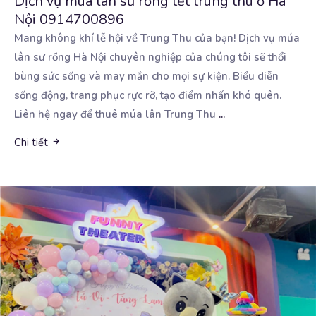
Dịch vụ múa lân sư rồng tết trung thu ở Hà
Nội 0914700896
Mang không khí lễ hội về Trung Thu của bạn! Dịch vụ múa
lân sư rồng Hà Nội chuyên nghiệp
của chúng tôi sẽ thổi
bùng sức sống và may mắn cho mọi sự kiện. Biểu diễn
sống động, trang phục rực rỡ, tạo điểm nhấn khó quên.
Liên hệ ngay để thuê múa lân Trung Thu
...
Chi tiết