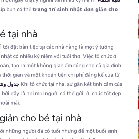
có một ngày thật ý nghĩa và nhiều kỷ niệm?
لعبة أسماء
iúp bạn có thể
trang trí sinh nhật đơn giản cho
é tại nhà
ì tới đặt bàn tiệc tại các nhà hàng là một ý tưởng
 nhật có nhiều kỷ niệm với tuổi thơ. Việc tổ chức ở
toàn, tạo ra một không gian ấm cúng cho cả gia đình
 thời gian và một khoản tiền chi phí đáng kể của từ
جدول ونتائج
Khi tổ chức tại nhà, sự gắn kết tình cảm của
bởi đây là nơi mọi người có thể gửi lời chúc tốt đẹp
hoải mái.
 giản cho bé tại nhà
 với những người đã có tuổi nhưng để một buổi sinh