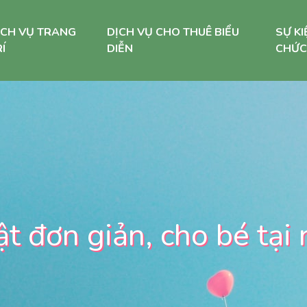
ỊCH VỤ TRANG
DỊCH VỤ CHO THUÊ BIỂU
SỰ KI
Í
DIỄN
CHỨC
ật đơn giản, cho bé tại