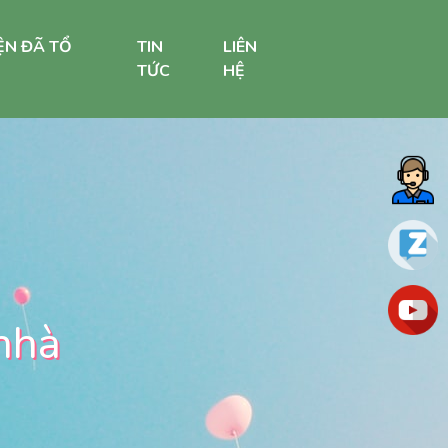
ỆN ĐÃ TỔ
TIN
LIÊN
TỨC
HỆ
 nhà