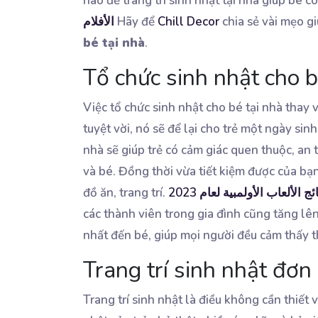
nào để trang trí sinh nhật tại nhà giúp bé 
الأفلام
Hãy để
Chill Decor
chia sẻ vài mẹo g
bé tại nhà
.
Tổ chức sinh nhật cho b
Việc tổ chức sinh nhật cho bé tại nhà thay v
tuyệt vời, nó sẽ để lại cho trẻ một ngày sinh
nhà sẽ giúp trẻ có cảm giác quen thuộc, an 
và bé. Đồng thời vừa tiết kiệm được của bạn
đồ ăn, trang trí.
 الألعاب الأولمبية لعام 2023
các thành viên trong gia đình cũng tăng lên 
nhất đến bé, giúp mọi người đều cảm thấy t
Trang trí sinh nhật đơn
Trang trí sinh nhật là điều không cần thiết