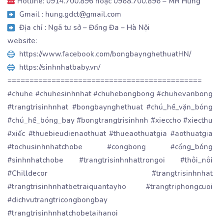
Hotline: 0914.700.896 hoặc 0968.700.896 – MR Hưng
Gmail : hung.gdct@gmail.com
Địa chỉ : Ngã tư sở – Đống Đa – Hà Nội
website:
https://www.facebook.com/bongbaynghethuatHN/
https://sinhnhatbaby.vn/
============================================
#chuhe #chuhesinhnhat #chuhebongbong #chuhevanbong
#trangtrisinhnhat #bongbaynghethuat #chú_hề_vặn_bóng
#chú_hề_bóng_bay #bongtrangtrisinhnh #xieccho #xiecthu
#xiếc #thuebieudienaothuat #thueaothuatgia #aothuatgia
#tochusinhnhatchobe #congbong #cổng_bóng
#sinhnhatchobe #trangtrisinhnhattrongoi #thôi_nôi
#Chilldecor #trangtrisinhnhat
#trangtrisinhnhatbetraiquantayho #trangtriphongcuoi
#dichvutrangtricongbongbay
#trangtrisinhnhatchobetaihanoi