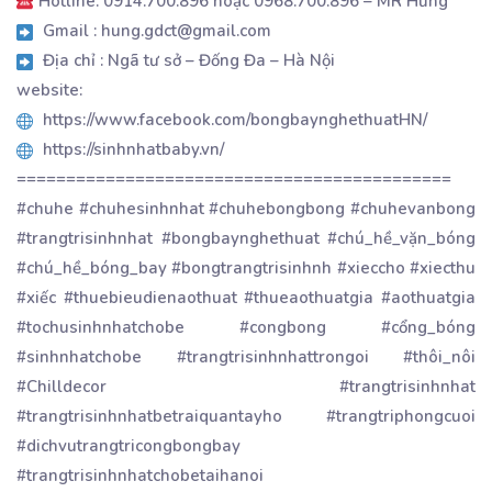
Hotline: 0914.700.896 hoặc 0968.700.896 – MR Hưng
Gmail : hung.gdct@gmail.com
Địa chỉ : Ngã tư sở – Đống Đa – Hà Nội
website:
https://www.facebook.com/bongbaynghethuatHN/
https://sinhnhatbaby.vn/
============================================
#chuhe #chuhesinhnhat #chuhebongbong #chuhevanbong
#trangtrisinhnhat #bongbaynghethuat #chú_hề_vặn_bóng
#chú_hề_bóng_bay #bongtrangtrisinhnh #xieccho #xiecthu
#xiếc #thuebieudienaothuat #thueaothuatgia #aothuatgia
#tochusinhnhatchobe #congbong #cổng_bóng
#sinhnhatchobe #trangtrisinhnhattrongoi #thôi_nôi
#Chilldecor #trangtrisinhnhat
#trangtrisinhnhatbetraiquantayho #trangtriphongcuoi
#dichvutrangtricongbongbay
#trangtrisinhnhatchobetaihanoi