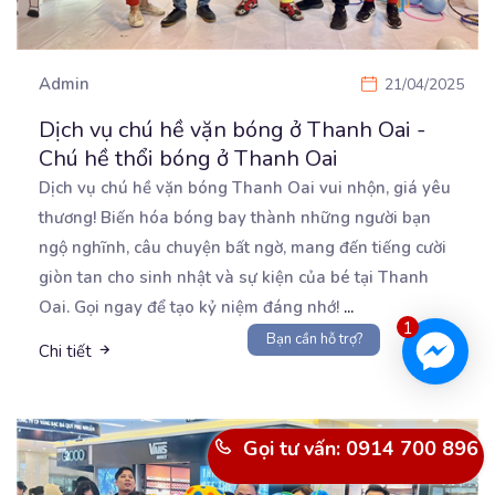
Admin
21/04/2025
Dịch vụ chú hề vặn bóng ở Thanh Oai -
Chú hề thổi bóng ở Thanh Oai
Dịch vụ chú hề vặn bóng Thanh Oai vui nhộn, giá yêu
thương! Biến hóa bóng bay thành những người
bạn
ngộ nghĩnh, câu chuyện bất ngờ, mang đến tiếng cười
giòn tan cho sinh nhật và sự kiện của bé tại Thanh
Oai. Gọi ngay để tạo kỷ niệm đáng nhớ!
...
1
Bạn cần hỗ trợ?
Chi tiết
Gọi tư vấn: 0914 700 896