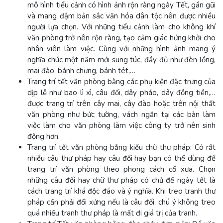
mô hình tiểu cảnh có hình ảnh rộn ràng ngày Tết, gần gũi
và mang đậm bản sắc văn hóa dân tộc nên được nhiều
người lựa chọn. Với những tiểu cảnh làm cho không khí
văn phòng trở nên rộn ràng, tạo cảm giác hứng khởi cho
nhân viên làm việc. Cùng với những hình ảnh mang ý
nghĩa chúc một năm mới sung túc, đầy đủ như đèn lồng,
mai đào, bánh chưng, bánh tét,…
Trang trí tết văn phòng bằng các phụ kiện đặc trưng của
dịp lễ như bao lì xì, câu đối, dây pháo, dây đồng tiền,…
được trang trí trên cây mai, cây đào hoặc trên nội thất
văn phòng như bức tường, vách ngăn tại các bàn làm
việc làm cho văn phòng làm việc công ty trở nên sinh
động hơn.
Trang trí tết văn phòng bằng kiểu chữ thư pháp: Có rất
nhiều câu thư pháp hay câu đối hay bạn có thể dùng để
trang trí văn phòng theo phong cách cổ xưa. Chọn
những câu đối hay chữ thư pháp có chủ đề ngày tết là
cách trang trí khá độc đáo và ý nghĩa. Khi treo tranh thư
pháp cần phải đối xứng nếu là câu đối, chú ý không treo
quá nhiều tranh thư pháp là mất đi giá trị của tranh.