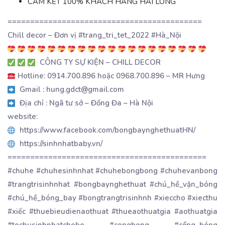
CAM KẾT 100% KHÁCH HÀNG HÀI LÒNG
===========================================
Chill decor – Đơn vị #trang_tri_tet_2022 #Hà_Nội
CÔNG TY SỰ KIỆN – CHILL DECOR
Hotline: 0914.700.896 hoặc 0968.700.896 – MR Hưng
Gmail : hung.gdct@gmail.com
Địa chỉ : Ngã tư sở – Đống Đa – Hà Nội
website:
https://www.facebook.com/bongbaynghethuatHN/
https://sinhnhatbaby.vn/
============================================
#chuhe #chuhesinhnhat #chuhebongbong #chuhevanbong
#trangtrisinhnhat #bongbaynghethuat #chú_hề_vặn_bóng
#chú_hề_bóng_bay #bongtrangtrisinhnh #xieccho #xiecthu
#xiếc #thuebieudienaothuat #thueaothuatgia #aothuatgia
#tochusinhnhatchobe #congbong #cổng_bóng