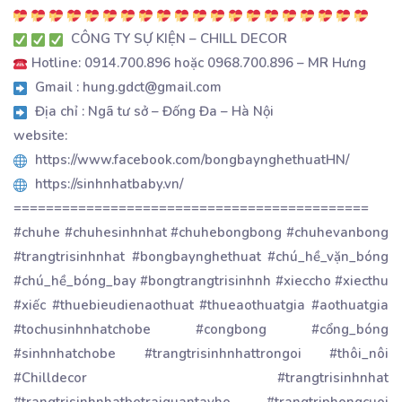
CÔNG TY SỰ KIỆN – CHILL DECOR
Hotline: 0914.700.896 hoặc 0968.700.896 – MR Hưng
Gmail : hung.gdct@gmail.com
Địa chỉ : Ngã tư sở – Đống Đa – Hà Nội
website:
https://www.facebook.com/bongbaynghethuatHN/
https://sinhnhatbaby.vn/
============================================
#chuhe #chuhesinhnhat #chuhebongbong #chuhevanbong
#trangtrisinhnhat #bongbaynghethuat #chú_hề_vặn_bóng
#chú_hề_bóng_bay #bongtrangtrisinhnh #xieccho #xiecthu
#xiếc #thuebieudienaothuat #thueaothuatgia #aothuatgia
#tochusinhnhatchobe #congbong #cổng_bóng
#sinhnhatchobe #trangtrisinhnhattrongoi #thôi_nôi
#Chilldecor #trangtrisinhnhat