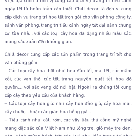
Việc lựa chọn 1 đơn vị cung cấp dịch vụ trang trí tiểu cảnh
ngày tết là hoàn toàn cần thiết. Chill decor là đơn vị cung
cấp dịch vụ trang trí hoa tết trọn gói cho văn phòng công ty,
sảnh văn phòng, trang trí tiểu cảnh ngày tết đại sảnh chung
cư, tòa nhà… với các loại cây hoa đa dạng nhiều màu sắc,
mang sắc xuân đến không gian.
Chill decor cung cấp các sản phẩm trong trang trí tết cho
văn phòng gồm:
– Các loại cây hoa thật như: hoa đào tết, mai tết, cúc mâm
xôi, cúc vạn thỏ, cúc tết, trạng nguyên, quất têt, hoa đỗ
quyên,… với sắc vàng đỏ nổi bật. Ngoài ra chúng tôi cung
cấp cây theo yêu cầu của khách hàng.
– Các loại cây hoa giả: như cây hoa đào giả, cây hoa mai,
cây chuối,… hoặc các giàn hoa hồng giả…
– Tiểu cảnh như: cát, rơm, các vậy liệu thủ công mỹ nghệ
mang đặc sắc của Việt Nam như lồng tre, giỏ mây tre đen,