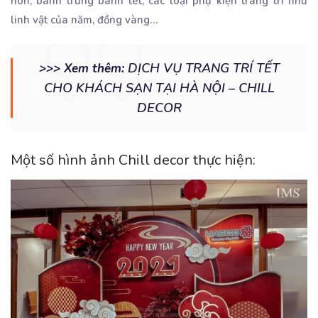
nón, bánh trứng bánh tét; các loại phụ kiện trang trí như
linh vật của năm, đồng vàng…
DỊCH VỤ TRANG TRÍ TẾT
>>> Xem thêm:
CHO KHÁCH SẠN TẠI HÀ NỘI – CHILL
DECOR
Một số hình ảnh Chill decor thực hiện: