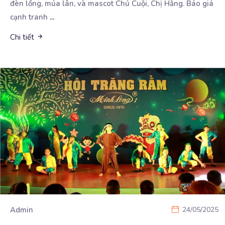
đèn lồng, múa lân, và mascot Chú Cuội, Chị Hằng. Báo giá
cạnh tranh
...
Chi tiết
Admin
24/05/2025