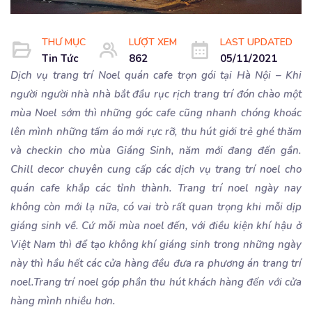
THƯ MỤC
LƯỢT XEM
LAST UPDATED
Tin Tức
862
05/11/2021
Dịch vụ trang trí Noel quán cafe trọn gói tại Hà Nội – Khi
người người nhà nhà bắt đầu rục rịch trang trí đón chào một
mùa Noel sớm thì những góc cafe cũng nhanh chóng khoác
lên mình những tấm áo mới rực rỡ, thu hút giới trẻ ghé thăm
và checkin cho mùa Giáng Sinh, năm mới đang đến gần.
Chill decor chuyên cung cấp các dịch vụ trang trí noel cho
quán cafe khắp các tỉnh thành. Trang trí noel ngày nay
không còn mới lạ nữa, có vai trò rất quan trọng khi mỗi dịp
giáng sinh về. Cứ mỗi mùa noel đến, với điều kiện khí hậu ở
Việt Nam thì để tạo không khí giáng sinh trong những ngày
này thì hầu hết các cửa hàng đều đưa ra phương án trang trí
noel.Trang trí noel góp phần thu hút khách hàng đến với cửa
hàng mình nhiều hơn.