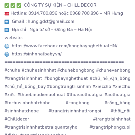
CÔNG TY SỰ KIỆN – CHILL DECOR
Hotline: 0914.700.896 hoặc 0968.700.896 – MR Hưng
Gmail : hung.gdct@gmail.com
Địa chỉ : Ngã tư sở – Đống Đa – Hà Nội
website:
https://www.facebook.com/bongbaynghethuatHN/
https://sinhnhatbaby.vn/
============================================
#chuhe #chuhesinhnhat #chuhebongbong #chuhevanbong
#trangtrisinhnhat #bongbaynghethuat #chú_hề_vặn_bóng
#chú_hề_bóng_bay #bongtrangtrisinhnh #xieccho #xiecthu
#xiếc #thuebieudienaothuat #thueaothuatgia #aothuatgia
#tochusinhnhatchobe #congbong #cổng_bóng
#sinhnhatchobe #trangtrisinhnhattrongoi #thôi_nôi
#Chilldecor #trangtrisinhnhat
#trangtrisinhnhatbetraiquantayho #trangtriphongcuoi