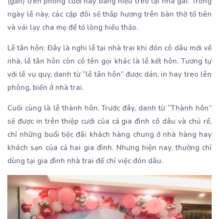
(gắn) trên phông cưới hay bảng hiệu treo tại nhà gái. Trong
ngày lễ này, các cặp đôi sẽ thắp hương trên bàn thờ tổ tiên
và vái lạy cha mẹ để tỏ lòng hiếu thảo.
Lễ tân hôn: Đây là nghi lễ tại nhà trai khi đón cô dâu mới về
nhà, lễ tân hôn còn có tên gọi khác là lễ kết hôn. Tương tự
với lễ vu quy, danh từ “lễ tân hôn” được dán, in hay treo lên
phông, biển ở nhà trai.
Cuối cùng là lễ thành hôn. Trước đây, danh từ “Thành hôn”
sẽ được in trên thiệp cưới của cả gia đình cô dâu và chú rể,
chỉ những buổi tiệc đãi khách hàng chung ở nhà hàng hay
khách sạn của cả hai gia đình. Nhưng hiện nay, thường chỉ
dùng tại gia đình nhà trai để chỉ việc đón dâu.