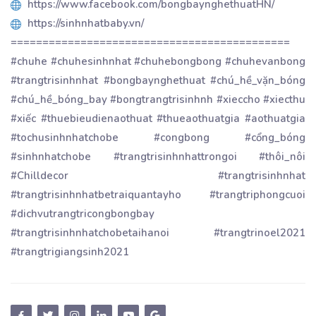
https://www.facebook.com/bongbaynghethuatHN/
https://sinhnhatbaby.vn/
============================================
#chuhe #chuhesinhnhat #chuhebongbong #chuhevanbong
#trangtrisinhnhat #bongbaynghethuat #chú_hề_vặn_bóng
#chú_hề_bóng_bay #bongtrangtrisinhnh #xieccho #xiecthu
#xiếc #thuebieudienaothuat #thueaothuatgia #aothuatgia
#tochusinhnhatchobe #congbong #cổng_bóng
#sinhnhatchobe #trangtrisinhnhattrongoi #thôi_nôi
#Chilldecor #trangtrisinhnhat
#trangtrisinhnhatbetraiquantayho #trangtriphongcuoi
#dichvutrangtricongbongbay
#trangtrisinhnhatchobetaihanoi #trangtrinoel2021
#trangtrigiangsinh2021