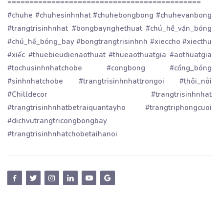
============================================
#chuhe #chuhesinhnhat #chuhebongbong #chuhevanbong
#trangtrisinhnhat #bongbaynghethuat #chú_hề_vặn_bóng
#chú_hề_bóng_bay #bongtrangtrisinhnh #xieccho #xiecthu
#xiếc #thuebieudienaothuat #thueaothuatgia #aothuatgia
#tochusinhnhatchobe #congbong #cổng_bóng
#sinhnhatchobe #trangtrisinhnhattrongoi #thôi_nôi
#Chilldecor #trangtrisinhnhat
#trangtrisinhnhatbetraiquantayho #trangtriphongcuoi
#dichvutrangtricongbongbay
#trangtrisinhnhatchobetaihanoi