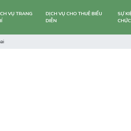
ỊCH VỤ TRANG
DỊCH VỤ CHO THUÊ BIỂU
SỰ KI
Í
DIỄN
CHỨC
ai