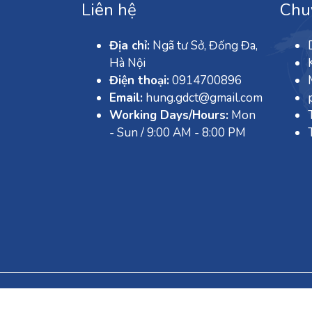
Liên hệ
Chu
Địa chỉ:
Ngã tư Sở, Đống Đa,
Hà Nội
Điện thoại:
0914700896
Email:
hung.gdct@gmail.com
Working Days/Hours:
Mon
- Sun / 9:00 AM - 8:00 PM
Copyright © Trang trí sinh nhật cho bé - Tra