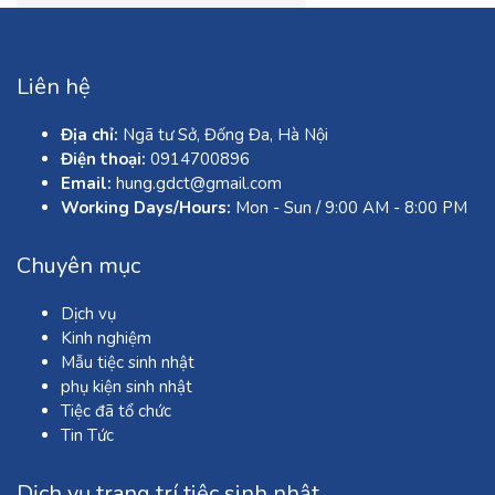
Liên hệ
Địa chỉ:
Ngã tư Sở, Đống Đa, Hà Nội
Điện thoại:
0914700896
Email:
hung.gdct@gmail.com
Working Days/Hours:
Mon - Sun / 9:00 AM - 8:00 PM
Chuyên mục
Dịch vụ
Kinh nghiệm
Mẫu tiệc sinh nhật
phụ kiện sinh nhật
Tiệc đã tổ chức
Tin Tức
Dịch vụ trang trí tiệc sinh nhật