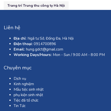
Trang trí Trung thu công ty Hà Nội
Liên hệ
Địa chỉ:
Ngã tư Sở, Đống Đa, Hà Nội
Điện thoại:
0914700896
Email:
hung.gdct@gmail.com
Working Days/Hours:
Mon - Sun / 9:00 AM - 8:00 PM
Chuyên mục
Dịch vụ
Kinh nghiệm
Mẫu tiệc sinh nhật
phụ kiện sinh nhật
Tiệc đã tổ chức
Tin Tức