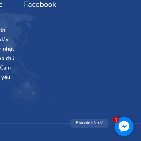
c
Facebook
rí
 đầy
h nhật
eo chủ
. Cam
̃ yêu
1
Bạn cần hỗ trợ?