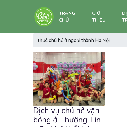
TRANG
GIỚI
D
CHỦ
THIỆU
TR
thuê chú hề ở ngoại thành Hà Nội
Dịch vụ chú hề vặn
bóng ở Thường Tín