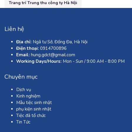
Trang trí Trung thu công ty Hà Nội
Liên hệ
Địa chỉ:
Ngã tư Sở, Đống Đa, Hà Nội
Điện thoại:
0914700896
Email:
hung.gdct@gmail.com
Working Days/Hours:
Mon - Sun / 9:00 AM - 8:00 PM
Chuyên mục
Dịch vụ
Kinh nghiệm
Mẫu tiệc sinh nhật
phụ kiện sinh nhật
Tiệc đã tổ chức
Tin Tức