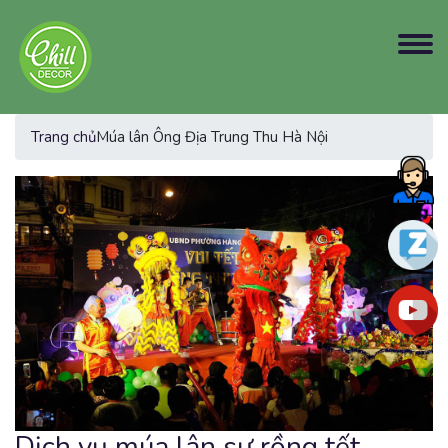
Trang chủ
Múa lân Ông Địa Trung Thu Hà Nội
Dịch vụ múa lân sư rồng tết