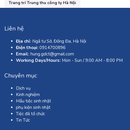
Trang trí Trung thu công ty Hà Nội
Liên hệ
Địa chỉ:
Ngã tư Sở, Đống Đa, Hà Nội
Điện thoại:
0914700896
Email:
hung.gdct@gmail.com
Working Days/Hours:
Mon - Sun / 9:00 AM - 8:00 PM
Chuyên mục
Dịch vụ
Kinh nghiệm
Mẫu tiệc sinh nhật
phụ kiện sinh nhật
Tiệc đã tổ chức
Tin Tức