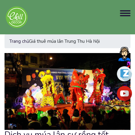
Trang chủ
Giá thuê múa lân Trung Thu Hà Nội
Dịch vụ múa lân sư rồng tết