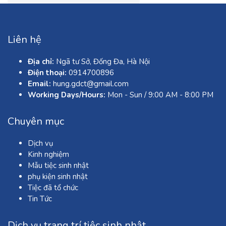
Liên hệ
Địa chỉ:
Ngã tư Sở, Đống Đa, Hà Nội
Điện thoại:
0914700896
Email:
hung.gdct@gmail.com
Working Days/Hours:
Mon - Sun / 9:00 AM - 8:00 PM
Chuyên mục
Dịch vụ
Kinh nghiệm
Mẫu tiệc sinh nhật
phụ kiện sinh nhật
Tiệc đã tổ chức
Tin Tức
Dịch vụ trang trí tiệc sinh nhật