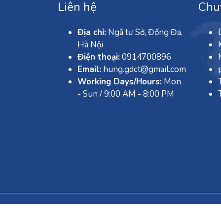
Liên hệ
Chu
Địa chỉ:
Ngã tư Sở, Đống Đa,
Hà Nội
Điện thoại:
0914700896
Email:
hung.gdct@gmail.com
Working Days/Hours:
Mon
- Sun / 9:00 AM - 8:00 PM
Copyright © Trang trí sinh nhật cho bé - Tra