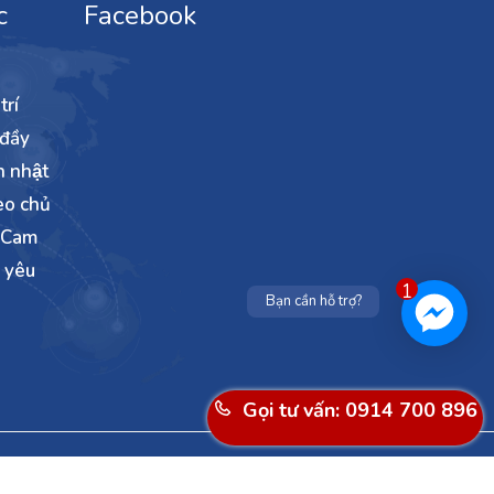
c
Facebook
rí
 đầy
h nhật
eo chủ
. Cam
̃ yêu
1
Bạn cần hỗ trợ?
Gọi tư vấn: 0914 700 896