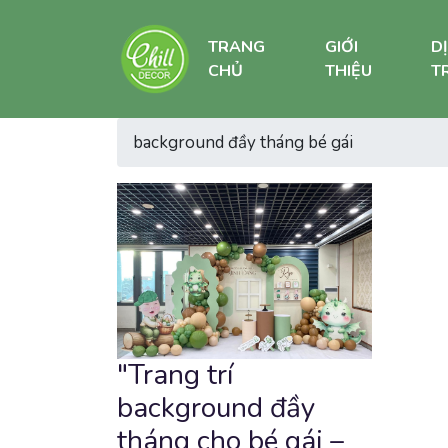
TRANG
GIỚI
D
CHỦ
THIỆU
TR
background đầy tháng bé gái
"Trang trí
background đầy
tháng cho bé gái –